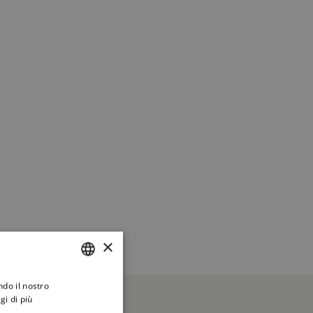
×
ndo il nostro
ITALIAN
gi di più
ENGLISH