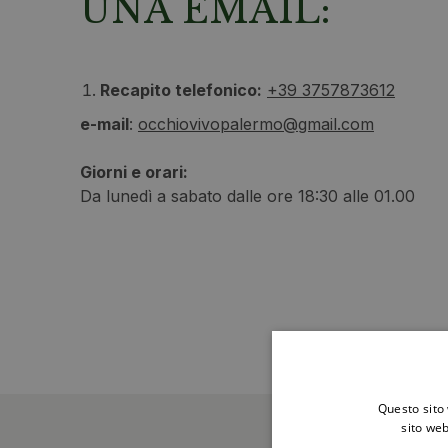
UNA EMAIL:
Recapito telefonico:
+39 3757873612
e-mail
:
occhiovivopalermo@gmail.com
Giorni e orari:
Da lunedì a sabato dalle ore 18:30 alle 01.00
Questo sito 
sito web