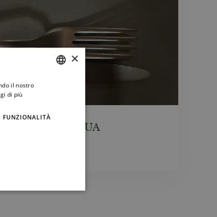
×
ndo il nostro
ITALIAN
gi di più
ENGLISH
FUNZIONALITÀ
BUONA PASQUA
27 Marzo 2024